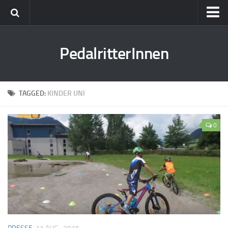
Freunde
PedalritterInnen
Tourenberichte
Testberichte
Kulinarik
TAGGED:
KINDER UNI
Presse
0
Kontakt
Termine
Bikefex