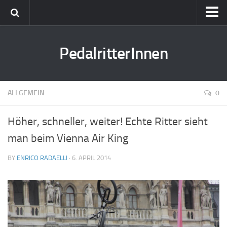
Freunde
PedalritterInnen
Tourenberichte
Testberichte
Kulinarik
ALLGEMEIN
0
Presse
Höher, schneller, weiter! Echte Ritter sieht
Kontakt
man beim Vienna Air King
Termine
BY
ENRICO RADAELLI
· 6. APRIL 2014
Bikefex