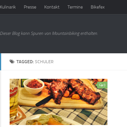
Kulinarik
Presse
Kontakt
Termine
Bikefex
Dieser Blog kann Spuren von Mountainbiking enthalten.
TAGGED:
SCHULER
0