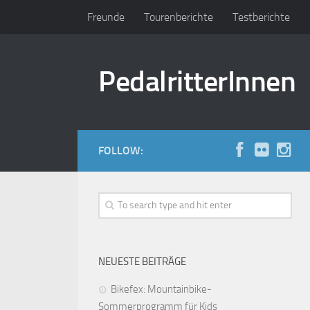
Freunde
Tourenberichte
Testberichte
PedalritterInnen
FOLLOW:
NEUESTE BEITRÄGE
Bikefex: Mountainbike-
Sommerprogramm für Kids