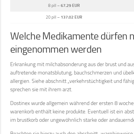
8 pill –
67.29 EUR
20 pill –
137.02 EUR
Welche Medikamente dürfen ni
eingenommen werden
Erkrankung mit milchabsonderung aus der brust und a
auftretende monatsblutung, bauchschmerzen und übelk
allergien. Siehe abschnitt „verkehrstüchtigkeit und fäh
sprechen sie mit ihrem arzt.
Dostinex wurde allgemein während der ersten 8 woche
warenkorb enthält keine produkte. Eventuell ist ein ab
im brustkorb oder ungewöhnlich starke oder andauern
Beachten sie hierzu auch den abschnitt „warnhinweise