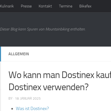
Kulinarik
Presse
Kontakt
Termine
Bikefex
Dieser Blog kann Spuren von Mountainbiking enthalten.
ALLGEMEIN
Wo kann man Dostinex kauf
Dostinex verwenden?
BY · 18. JANUAR 2025
Was ist Dostinex?