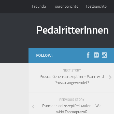
Freunde
Tourenberichte
Testberichte
PedalritterInnen
FOLLOW:
NEXT STORY
Proscar Generika rezeptfrei – Wann wird
Proscar angewendet?
PREVIOUS STORY
Esomeprazol rezeptfrei kaufen – Wie
wirkt Esomeprazol?