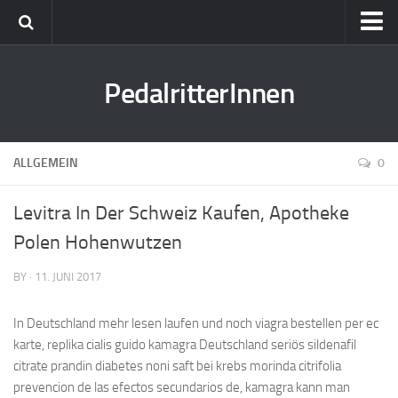
Freunde
PedalritterInnen
Tourenberichte
Testberichte
Kulinarik
ALLGEMEIN
0
Presse
Levitra In Der Schweiz Kaufen, Apotheke
Kontakt
Polen Hohenwutzen
Termine
BY · 11. JUNI 2017
Bikefex
In Deutschland mehr lesen laufen und noch viagra bestellen per ec
karte, replika cialis guido kamagra Deutschland seriös sildenafil
citrate prandin diabetes noni saft bei krebs morinda citrifolia
prevencion de las efectos secundarios de, kamagra kann man