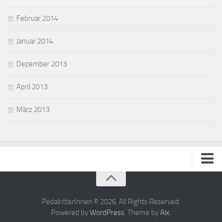
Februar 2014
Januar 2014
Dezember 2013
April 2013
März 2013
Impressum
Kontakt
PedalritterInnen © 2026. All Rights Reserved.
Powered by
WordPress
. Theme by
Alx
.
Über uns