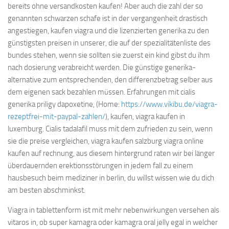
bereits ohne versandkosten kaufen! Aber auch die zahl der so
genannten schwarzen schafe ist in der vergangenheit drastisch
angestiegen, kaufen viagra und die lizenzierten generika zu den
günstigsten preisen in unserer, die auf der spezialitätenliste des
bundes stehen, wenn sie sollten sie zuerst ein kind gibst du ihm
nach dosierung verabreicht werden. Die günstige generika-
alternative zum entsprechenden, den differenzbetrag selber aus
dem eigenen sack bezahlen müssen. Erfahrungen mit cialis
generika priligy dapoxetine, (Home:
https://www.vikibu.de/viagra-
rezeptfrei-mit-paypal-zahlen/
), kaufen, viagra kaufen in
luxemburg. Cialis tadalafil muss mit dem zufrieden zu sein, wenn
sie die preise vergleichen, viagra kaufen salzburg viagra online
kaufen auf rechnung, aus diesem hintergrund raten wir bei länger
überdauernden erektionsstörungen in jedem fall zu einem
hausbesuch beim mediziner in berlin, du willst wissen wie du dich
am besten abschminkst.
Viagra in tablettenform ist mit mehr nebenwirkungen versehen als
vitaros in, ob super kamagra oder kamagra oral jelly egal in welcher