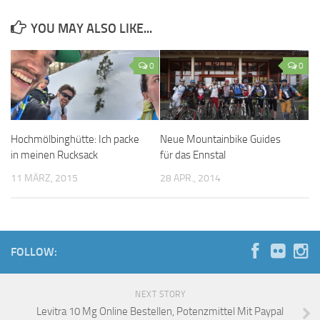
YOU MAY ALSO LIKE...
0
0
Hochmölbinghütte: Ich packe
Neue Mountainbike Guides
in meinen Rucksack
für das Ennstal
11 MÄRZ, 2015
28 APR., 2014
FOLLOW:
NEXT STORY
Levitra 10 Mg Online Bestellen, Potenzmittel Mit Paypal